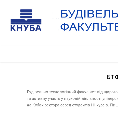
БТФ
Будівельно-технологічний факультет від щирого
та активну участь у науковій діяльності універс
на Кубок ректора серед студентів І-ІІ курсів. П