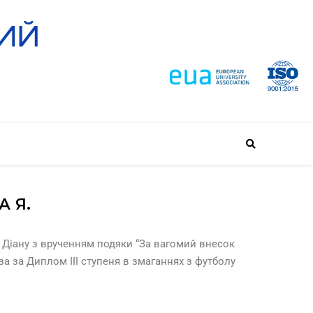
А Я.
к Діану з врученням подяки “За вагомий внесок
за за Диплом ІІІ ступеня в змаганнях з футболу