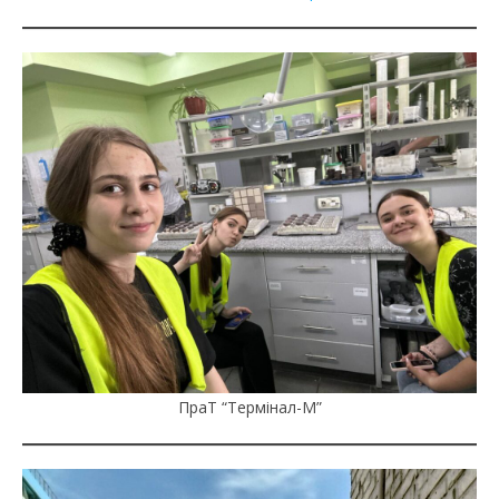
ПраТ “Термінал-М”