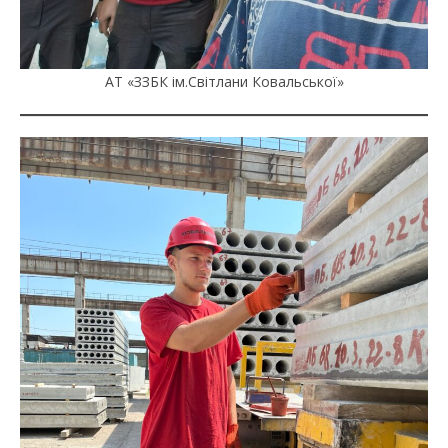
АТ «ЗЗБК ім.Світлани Ковальської»