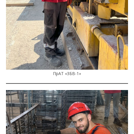
ПрАТ «ЗБВ-1»