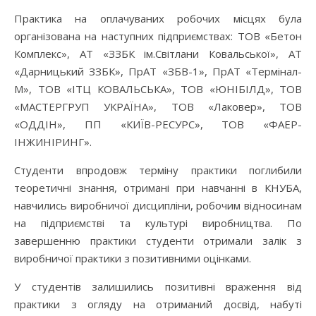
Практика на оплачуваних робочих місцях була
організована на наступних підприємствах: ТОВ «Бетон
Комплекс», АТ «ЗЗБК ім.Світлани Ковальської», АТ
«Дарницький ЗЗБК», ПрАТ «ЗБВ-1», ПрАТ «Термінал-
М», ТОВ «ІТЦ КОВАЛЬСЬКА», ТОВ «ЮНІБІЛД», ТОВ
«МАСТЕРГРУП УКРАЇНА», ТОВ «Лаковер», ТОВ
«ОДДІН», ПП «КИЇВ-РЕСУРС», ТОВ «ФАЕР-
ІНЖИНІРИНГ».
Студенти впродовж терміну практики поглибили
теоретичні знання, отримані при навчанні в КНУБА,
навчились виробничої дисципліни, робочим відносинам
на підприємстві та культурі виробництва. По
завершенню практики студенти отримали залік з
виробничої практики з позитивними оцінками.
У студентів залишились позитивні враження від
практики з огляду на отриманий досвід, набуті