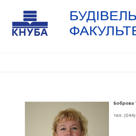
Боброва 
тел.: (044