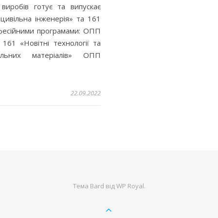
 виробів готує та випускає
 цивільна інженерія» та 161
рофесійними програмами: ОПП
161 «Новітні технології та
льних матеріалів» ОПП
22.09.2022
Тема Bard від
WP Royal
.