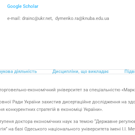
Google Scholar
e-mail: drainc@ukr.net, dymenko.ra@knuba.edu.ua
укова діяльність
Дисципліни, що викладає
Підв
 торговельно-економічний університет за спеціальністю «Марк
ховної Ради України захистив дисертаційне дослідження на зд
я конкурентних стратегій в економіці України».
 ступеня доктора економічних наук за темою “Державне регулю
огія” на базі Одеського національного університета імені І.І. 