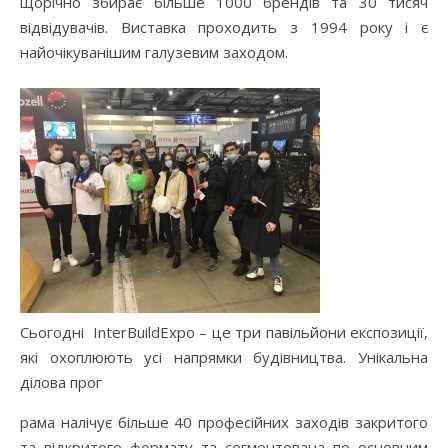
щорічно збирає більше 1000 брендів та 30 тисяч
відвідувачів. Виставка проходить з 1994 року і є
найочікуванішим галузевим заходом.
Сьогодні InterBuildExpo – це три павільйони експозиції,
які охоплюють усі напрямки будівництва. Унікальна
ділова прог
рама налічує більше 40 професійних заходів закритого
та відкритого формату та сегментована по основним