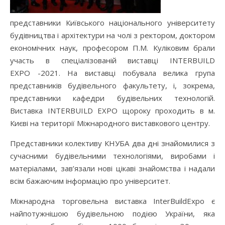
представники Київського національного університету
будівництва і архітектури на чолі з ректором, доктором
економічних наук, професором П.М. Куліковим брали
участь в спеціалізованій виставці INTERBUILD
EXPO -2021. На виставці побувала велика група
представників будівельного факультету, і, зокрема,
представники кафедри будівельних технологій.
Виставка INTERBUILD EXPO щороку проходить в м.
Києві на території Міжнародного виставкового центру.
Представники колективу КНУБА два дні знайомилися з
сучасними будівельними технологіями, виробами і
матеріалами, зав’язали нові цікаві знайомства і надали
всім бажаючим інформацію про університет.
Міжнародна торговельна виставка InterBuildExpo є
найпотужнішою будівельною подією України, яка