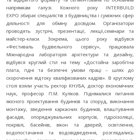
напрямкам галузі. Кожного року INTERBUILD
EXPO збирає спеціалістів з будівництва і суміжних сфер
діяльності для обміну досвідом. Організатори
проводять зустрічі, презентації, лекції,семінари та
майстер-класи. Зокрема, цього року відбувся
«Фестиваль будівельного сервісу», працювала
Міжнародна лабораторія архітектури та дизайну,
відбувся круглий стіл на тему «Достойна заробітна
плата, гідні та безпечні умови праці – шлях до
скорочення відтоку кваліфікованих кадрів». В круглому
столі взяли участь ректор КНУБА, доктор економічних
наук, професор П.М. Куліков. Піднімалися питання
якісного проектування будинків та споруд, виконання
монтажу, зведення каркасних будинків, влаштування
фасадів, опоряджувальних корпусів, гідроізоляції,
покрівлі, басейнів, вікон та дверей, освітлення,
водопостачання та водовідведення, розглядались