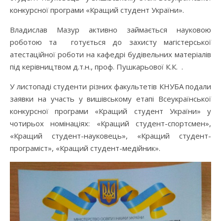
конкурсної програми «Кращий студент України».
Владислав Мазур активно займається науковою
роботою та готується до захисту магістерської
атестаційної роботи на кафедрі будівельних матеріалів
під керівництвом д.т.н., проф. Пушкарьової К.К. .
У листопаді студенти різних факультетів КНУБА подали
заявки на участь у вишівському етапі Всеукраїнської
конкурсної програми «Кращий студент України» у
чотирьох номінаціях: «Кращий студент-спортсмен»,
«Кращий студент-науковець», «Кращий студент-
програміст», «Кращий студент-медійник».