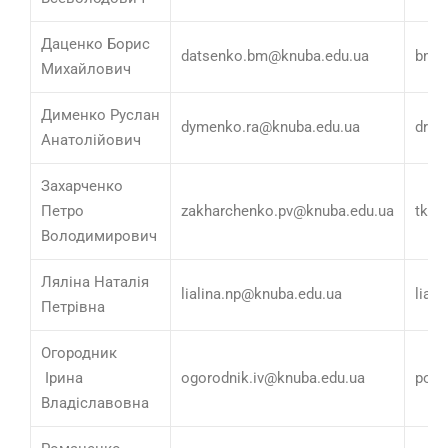
Даценко Борис
datsenko.bm@knuba.edu.ua
bmd
Михайлович
Дименко Руслан
dymenko.ra@knuba.edu.ua
drai
Анатолійович
Захарченко
Петро
zakharchenko.pv@knuba.edu.ua
tkd3
Володимирович
Ляліна Наталія
lialina.np@knuba.edu.ua
lial
Петрівна
Огородник
Ірина
ogorodnik.iv@knuba.edu.ua
porc
Владіславовна