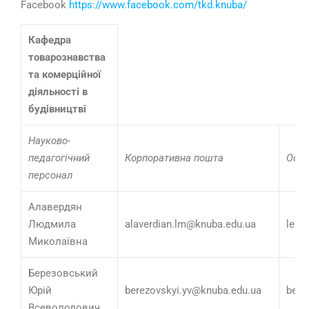
Facebook
https://www.facebook.com/tkd.knuba/
Кафедра
товарознавства
та комерційної
діяльності в
будівництві
Науково-
педагогічний
Корпоративна пошта
Особ
персонал
Алавердян
Людмила
alaverdian.lm@knuba.edu.ua
lero
Миколаївна
Березовський
Юрій
berezovskyi.yv@knuba.edu.ua
bere
Всеволодович