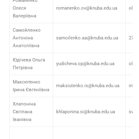
Романенко
Олеся
romanenko.ov@knuba.edu.ua
oles
Валеріївна
Самойленко
Антоніна
samoilenko.aa@knuba.edu.ua
2706
Анатоліївна
Юдічева Ольга
yudicheva.op@knuba.edu.ua
olga
Петрівна
Максютенко
maksiutenko.is@knuba.edu.ua
irik
Ірина Євгеніївна
Хлапоніна
Світлана
khlaponina.si@knuba.edu.ua
svit
Іванівна