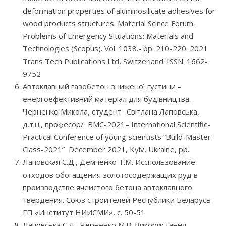
deformation properties of aluminosilicate adhesives for
wood products structures. Material Scince Forum.
Problems of Emergency Situations: Materials and
Technologies (Scopus). Vol. 1038.- pp. 210-220. 2021
Trans Tech Publications Ltd, Switzerland. ISSN: 1662-
9752
Автоклавний газобетон зниженої густини –
енергоефективний матеріал для будівництва.
,
Черненко Микола, студент
Світлана Лаповська,
д.т.н., професор/ ВMC-2021– International Scientific-
Practical Conference of young scientists “Build-Master-
Class-2021” December 2021, Kyiv, Ukraine, pp.
Лаповская С.Д., Демченко Т.М. Исспользование
отходов обогащения золотосодержащих руд в
производстве ячеистого бетона автоклавного
твердения. Союз строителей Республики Беларусь
ГП «Институт НИИСМИ», с. 50-51
Лаповська С.Д., Черненко М.В. Використання