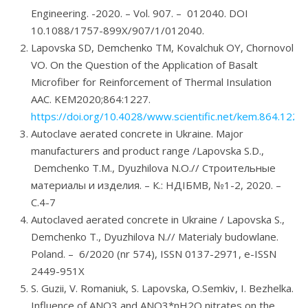
Engineering. -2020. – Vol. 907. – 012040. DOI
10.1088/1757-899X/907/1/012040.
Lapovska SD, Demchenko TM, Kovalchuk OY, Chornovol
VO. On the Question of the Application of Basalt
Microfiber for Reinforcement of Thermal Insulation
AAC. KEM2020;864:1227.
https://doi.org/10.4028/www.scientific.net/kem.864.122
Autoclave aerated concrete in Ukraine. Major
manufacturers and product range /Lapovska S.D.,
Demchenko T.M., Dyuzhilova N.О.// Строительные
материалы и изделия. – К.: НДІБМВ, №1-2, 2020. –
С.4-7
Autoclaved aerated concrete in Ukraine / Lapovska S.,
Demchenko T., Dyuzhilova N.// Materialy budowlane.
Poland. – 6/2020 (nr 574), ISSN 0137-2971, e-ISSN
2449-951X
S. Guzii, V. Romaniuk, S. Lapovska, O.Semkiv, I. Bezhelka.
Influence of ANO3 and ANO3*nH2O nitrates on the