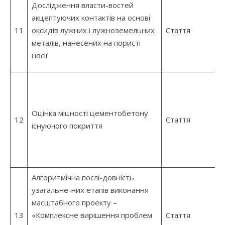
Дослідження власти-востей
акцептуючих контактів на основі
11
оксидів лужних і лужноземельних
Стаття
металів, нанесених на пористі
носії
Оцінка міцності цементобетону
12
Стаття
існуючого покриття
Алгоритмічна послі-довність
узагальне-них етапів виконання
масштабного проекту –
13
«Комплексне вирішення проблем
Стаття