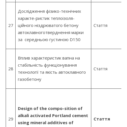
Дослідження фізико-технічних
характе-ристик теплоізоля-
27
ційного ніздрюватого бетону
Стаття
автоклавноготверднення марки
за середньою густиною D150
Вплив характеристик вапна на
стабільність функціонування
28
Стаття
технології та якість автоклавного
газобетону
Design of the compo-sition of
alkali activated Portland cement
29
Стаття
using mineral additives of