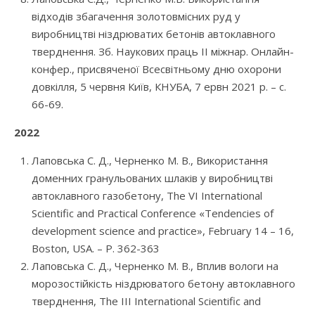
відходів збагачення золотовмісних руд у
виробництві ніздрюватих бетонів автоклавного
тверднення. Зб. Наукових праць ІІ міжнар. Онлайн-
конфер., присвяченої Всесвітньому дню охорони
довкілля, 5 червня Київ, КНУБА, 7 ервн 2021 р. – с.
66-69.
2022
Лаповська С. Д., Черненко М. В., Використання
доменних гранульованих шлаків у виробництві
автоклавного газобетону, The VI International
Scientific and Practical Conference «Tendencies of
development science and practice», February 14 – 16,
Boston, USA. – P. 362-363
Лаповська С. Д., Черненко М. В., Вплив вологи на
морозостійкість ніздрюватого бетону автоклавного
тверднення, The ІІІ International Scientific and