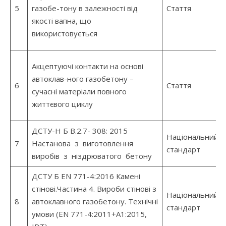
5
газобе-тону в залежності від
Стаття
якості вапна, що
використовується
Акцептуючі контакти на основі
автоклав-ного газобетону –
6
Стаття
сучасні матеріали повного
життєвого циклу
ДСТУ-Н Б В.2.7- 308: 2015
Національний
7
Настанова з виготовлення
стандарт
виробів з ніздрюватого бетону
ДСТУ Б EN 771-4:2016 Камені
стінові.Частина 4. Вироби стінові з
Національний
8
автоклавного газобетону. Технічні
стандарт
умови (EN 771-4:2011+A1:2015,