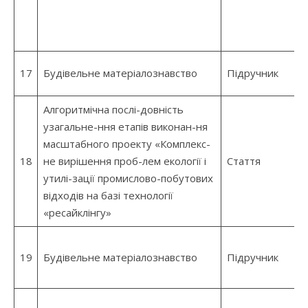
17
Будівельне матеріалознавство
Підручник
Алгоритмічна послі-довність
узагальне-ння етапів виконан-ня
масштабного проекту «Комплекс-
18
не вирішення проб-лем екології і
Стаття
утилі-зації промислово-побутових
відходів на базі технології
«ресайклінгу»
19
Будівельне матеріалознавство
Підручник