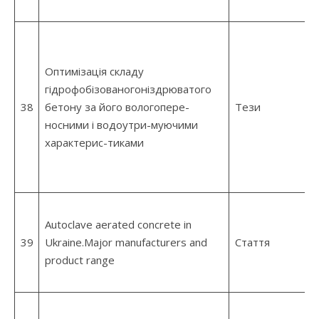
Оптимізація складу
гідрофобізованогоніздрюватого
38
бетону за його вологопере-
Тези
носними і водоутри-муючими
характерис-тиками
Autoclave aerated concrete in
39
Ukraine.Major manufacturers and
Стаття
product range