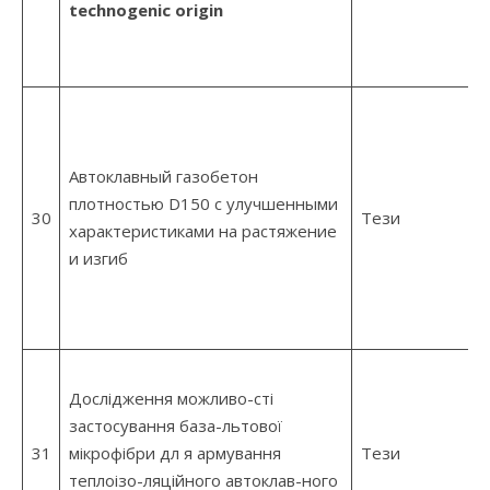
technogenic origin
Автоклавный газобетон
плотностью D150 с улучшенными
30
Тези
характеристиками на растяжение
и изгиб
Дослідження можливо-сті
застосування база-льтової
31
мікрофібри дл я армування
Тези
теплоізо-ляційного автоклав-ного