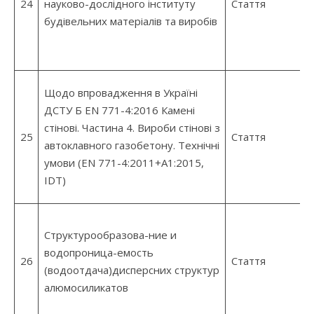
24
науково-дослідного інституту
Стаття
будівельних матеріалів та виробів
Щодо впровадження в Україні
ДСТУ Б EN 771-4:2016 Камені
стінові. Частина 4. Вироби стінові з
25
Стаття
автоклавного газобетону. Технічні
умови (EN 771-4:2011+А1:2015,
IDT)
Структурообразова-ние и
водопроница-емость
26
Стаття
(водоотдача)дисперсних структур
алюмосиликатов