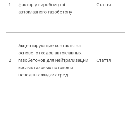
1
фактор у виробництві
Стаття
автоклавного газобетону
Акцептирующие контакты на
основе отходов автоклавных
2
газобетонов для нейтрализации
Стаття
кислых газовых потоков и
неводных жидких сред