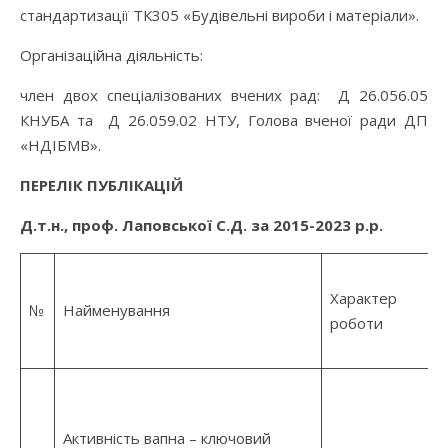
стандартизації ТК305 «Будівельні вироби і матеріали».
Організаційна діяльність:
член двох спеціалізованих вчених рад: Д 26.056.05
КНУБА та Д 26.059.02 НТУ, Голова вченої ради ДП
«НДІБМВ».
ПЕРЕЛІК ПУБЛІКАЦІЙ
Д.т.н., проф. Лаповської С.Д. за 2015-2023 р.р.
Характер
№
Найменування
роботи
Активність вапна – ключовий