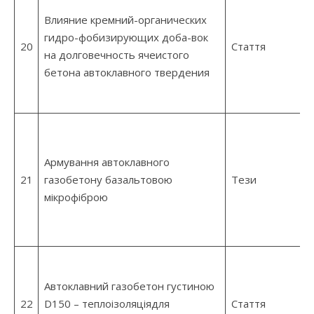
Влияние кремний-органических
гидро-фобизирующих доба-вок
20
Стаття
на долговечность ячеистого
бетона автоклавного твердения
Армування автоклавного
21
газобетону базальтовою
Тези
мікрофіброю
Автоклавний газобетон густиною
22
D150 – теплоізоляціядля
Стаття