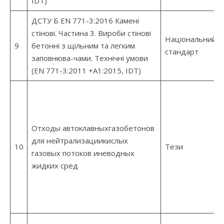
IDT)
ДСТУ Б EN 771-3:2016 Камені
стінові. Частина 3. Вироби стінові
Національний
9
бетонні з щільним та легким
стандарт
заповнюва-чами. Технічні умови
(EN 771-3:2011 +А1:2015, IDT)
Отходы автоклавныхгазобетонов
для нейтрализациикислых
10
Тези
газовых потоков иневодных
жидких сред