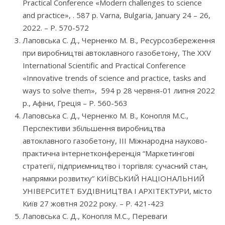
Practical Conference «Modern challenges to science
and practice», . 587 p. Varna, Bulgaria, January 24 – 26,
2022. – P. 570-572
Лаповська С. Д., Черненко М. В., Ресурсозбереження
при виробництві автоклавного газобетону, The ХХV
International Scientific and Practical Conference
«Innovative trends of science and practice, tasks and
ways to solve them», 594 p 28 червня-01 липня 2022
р., Афіни, Греція – P. 560-563
Лаповська С. Д., Черненко М. В., Конопля М.С.,
Перспективи збільшення виробництва
автоклавного газобетону, ІІІ Міжнародна науково-
практична інтернетконференція “Маркетингові
стратегії, підприємництво і торгівля: сучасний стан,
напрямки розвитку” КИЇВСЬКИЙ НАЦІОНАЛЬНИЙ
УНІВЕРСИТЕТ БУДІВНИЦТВА І АРХІТЕКТУРИ, місто
Київ 27 жовтня 2022 року. – P. 421-423
Лаповська С. Д., Конопля М.С., Переваги