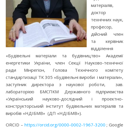
матеріалів,
доктор
технічних наук,
професор,
дійсний член
та керівник
відділення
«Будівельні матеріали та будівництво» Академії
енергетики України, член Секції Науково-технічної
ради Мінрегіон, Голова Технічного комітету
стандартизації ТК 305 «Будівельні вироби і матеріали»,
заступник директора з наукової роботи, зав.
лабораторією БМСПКМ Державного підприємства
«Український науково-дослідний і проектно-
конструкторський інститут будівельних матеріалів та
виробів «НДІБМВ» (ДП «НДІБМВ»).
ORCID –
https://orcid.org/0000-0002-1967-3200
; Google