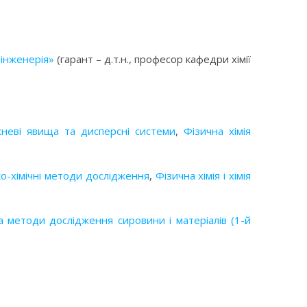
 інженерія»
(гарант – д.т.н., професор кафедри хімії
неві явища та дисперсні системи
,
Фізична хімія
о-хімічні методи дослідження
,
Фізична хімія і хімія
та методи дослідження сировини і матеріалів (1-й