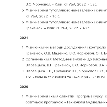
В.О. Чорновол. – Київ: КНУБА, 2022. – 52с.
Фізична хімія тугоплавких неметалевих i силікат
КНУБА, 2022. – 16 с.
Фізична хімія тугоплавких неметалевих i силікат
Гречанюк. – Київ: КНУБА, 2022. – 40 с.
2021
Фізико-хімічні методи дослідження і контролю 
Гречанюк, О.В. Маценко, В.О. Чорновол, О.П. Бо
Органічна хімія: Методичні вказівки до виконан
Вітовецька, В.Г. Гречанюк, В.О. Чорновол, В.А. 
Вітовецька Т.В., Гречанюк В.Г., Чорновол В.О.,
161 «Хімічна технологія та інженерія» К.: КНУБА
2020
Фізична хімія і хімія силікатів. Програма курс
освітньою програмою «Технологія будівельних к