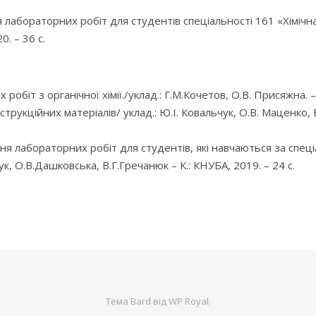
 лабораторних робіт для студентів спеціальності 161 «Хімічна т
0. – 36 с.
біт з органічної хімії./уклад.: Г.М.Кочетов, О.В. Присяжна. –
укційних матеріалів/ уклад.: Ю.І. Ковальчук, О.В. Маценко, В.
ння лабораторних робіт для студентів, які навчаються за спец
ук, О.В.Дашковська, В.Г.Гречанюк – К.: КНУБА, 2019. – 24 с.
Тема Bard від
WP Royal
.