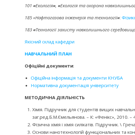
101
«
Екологія
»
,
«
Екологія та охорона навколишньо
185 «Нафтогазова інженерія та технології
»
:
Фізико
183
«
Технології захисту навколишнього середовищ
Якісний склад кафедри
НАВЧАЛЬНИЙ ПЛАН
Офіційні документи
:
Офіційна інформація та документи КНУБА
Нормативна документація університету
МЕТОДИЧНА ДІЯЛЬНІСТЬ
Хімія. Підручник для студентів вищих навчальн
заг.ред.Б.М.Ємельянова. – К: «Фенікс», 2010. – 4
Фізична хімія і хімія силікатів. Підручник. \ Греч
Основи нанотехнологій функціональних та конст