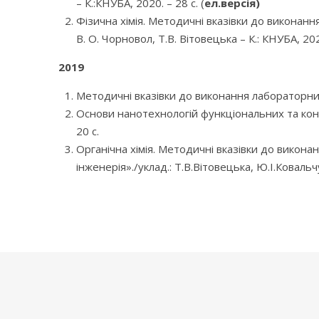
– К.:КНУБА, 2020. – 28 с. (
ел.версія)
Фізична хімія. Методичні вказівки до виконання
В. О. Чорновол, Т.В. Вітовецька – К.: КНУБА, 202
2019
Методичні вказівки до виконання лабораторних ро
Основи нанотехнологій функціональних та констр
20 с.
Органічна хімія. Методичні вказівки до викона
інженерія»./уклад.: Т.В.Вітовецька, Ю.І.Ковальч