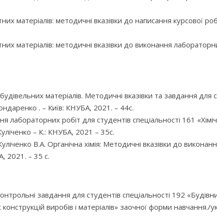
них матеріалів: методичні вказівки до написання курсової робот
них матеріалів: методичні вказівки до виконання лабораторних 
будівельних матеріалів. Методичні вказівки та завдання для с
ндаренко . – Київ: КНУБА, 2021. – 44с.
ня лабораторних робіт для студентів спеціальності 161 «Хімічн
Куліченко – К.: КНУБА, 2021 – 35с.
 Куліченко В.А. Органічна хімія: Методичні вказівки до викона
, 2021. – 35 с.
у і контрольні завдання для студентів спеціальності 192 «Будів
онструкцій виробів і матеріалів» заочної форми навчання./ук