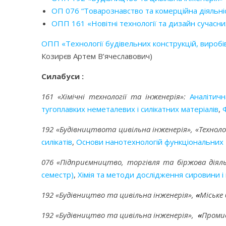
ОП 076 “Товарознавство та комерційна діяльні
ОПП 161 «Новітні технології та дизайн сучасни
ОПП «Технології будівельних конструкцій, виробів
Козирєв Артем В’ячеславович)
Силабуси
:
161
«
Хімічні технології та інженерія
»
:
Аналітичн
тугоплавких неметалевих і силікатних матеріалів
,
192 «Будівництвота цивільна інженерія»,
«
Техноло
силікатів
,
Основи нанотехнологій функціональних т
076 «Підприємництво, торгівля та біржова діяль
семестр)
,
Хімія та методи дослідження сировини і 
192 «Будівництво та цивільна інженерія»,
«
Міське
192 «Будівництво та цивільна інженерія»,
«
Промис