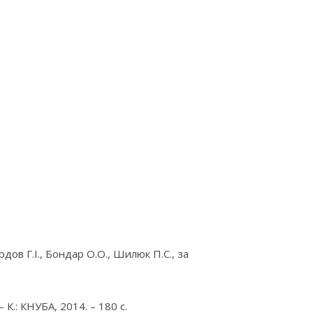
ов Г.І., Бондар О.О., Шилюк П.С., за
К.: КНУБА, 2014. – 180 с.