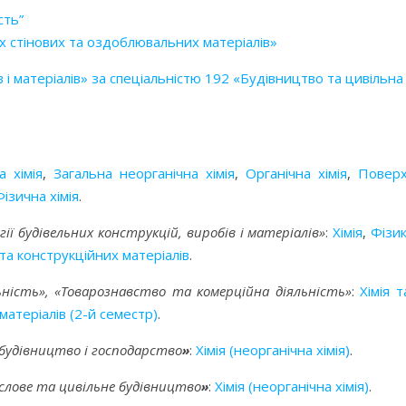
сть”
х стінових та оздоблювальних матеріалів»
 і матеріалів» за спеціальністю 192 «Будівництво та цивільна
а хімія
,
Загальна неорганічна хімія
,
Органічна хімія
,
Поверх
Фізична хімія
.
гії будівельних конструкцій, виробів і матеріалів
»
:
Хімія
,
Фізик
а конструкційних матеріалів
.
ність», «Товарознавство та комерційна діяльність»
:
Хімія 
матеріалів (2-й семестр)
.
 будівництво і господарство
»
:
Хімія (неорганічна хімія)
.
лове та цивільне будівництво
»
:
Хімія (неорганічна хімія)
.