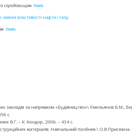
го середовища
»
:
Хімія
.
-хімічні властивості нафти і газу
.
а
»
:
Хімія
.
их закладів за напрямком «Будівництво»\ Ємельянов Б.М., Берд
56 с.
анюк В.Г. – К: Кондор, 2006. – 434 с.
рукційних матеріалів. Навчальний посібник.\ О.В.Присяжна. – 