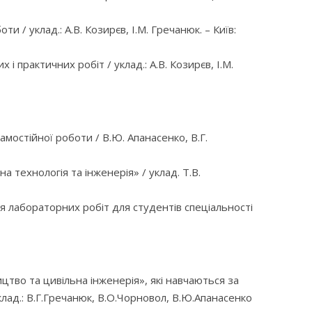
и / уклад.: А.В. Козирєв, І.М. Гречанюк. – Київ:
і практичних робіт / уклад.: А.В. Козирєв, І.М.
амостійної роботи / В.Ю. Апанасенко, В.Г.
а технологія та інженерія» / уклад. Т.В.
ння лабораторних робіт для студентів спеціальності
ництво та цивільна інженерія», які навчаються за
лад.: В.Г.Гречанюк, В.О.Чорновол, В.Ю.Апанасенко