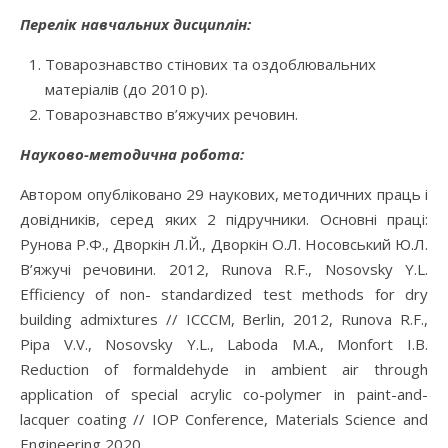
Перелік навчальних дисциплін:
Товарознавство стінових та оздоблювальних
матеріалів (до 2010 р).
Товарознавство в’яжучих речовин.
Науково-методична робота:
Автором опубліковано 29 наукових, методичних праць і
довідників, серед яких 2 підручники. Основні праці:
Рунова Р.Ф., Дворкін Л.Й., Дворкін О.Л. Носовський Ю.Л.
В’яжучі речовини. 2012, Runova R.F., Nosovsky Y.L.
Efficiency of non- standardized test methods for dry
building admixtures // ICCCM, Berlin, 2012, Runova R.F.,
Pipa V.V., Nosovsky Y.L., Laboda M.A., Monfort I.B.
Reduction of formaldehyde in ambient air through
application of special acrylic co-polymer in paint-and-
lacquer coating // IOP Conference, Materials Science and
Engineering 2020