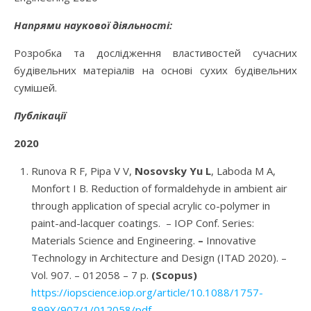
Напрями наукової діяльності:
Розробка та дослідження властивостей сучасних
будівельних матеріалів на основі сухих будівельних
сумішей.
Публікації
2020
Runova R F, Pipa V V,
Nosovsky Yu L
, Laboda M A,
Monfort I B. Reduction of formaldehyde in ambient air
through application of special acrylic co-polymer in
paint-and-lacquer coatings. – IOP Conf. Series:
Materials Science and Engineering.
–
Innovative
Technology in Architecture and Design (ITAD 2020). –
Vol. 907. – 012058 – 7 р.
(Scopus)
https://iopscience.iop.org/article/10.1088/1757-
899X/907/1/012058/pdf