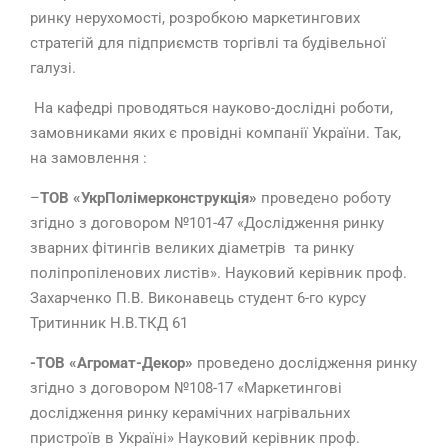
ринку нерухомості, розробкою маркетингових
стратегій для підприємств торгівлі та будівельної
галузі.
На кафедрі проводяться науково-дослідні роботи,
замовниками яких є провідні компанії України. Так,
на замовлення :
–
ТОВ «УкрПолімерконструкція»
проведено роботу
згідно з договором №101-47 «Дослідження ринку
зварних фітингів великих діаметрів та ринку
поліпропіленових листів». Науковий керівник проф.
Захарченко П.В. Виконавець студент 6-го курсу
Тритинник Н.В.ТКД 61
-ТОВ «Агромат-Декор»
проведено дослідження ринку
згідно з договором №108-17 «Маркетингові
дослідження ринку керамічних нагрівальних
пристроїв в Україні» Науковий керівник проф.