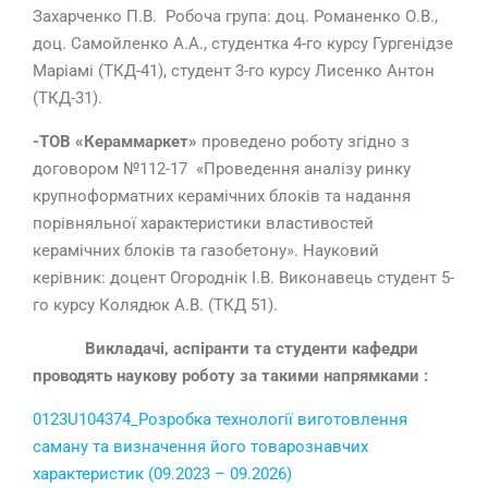
Захарченко П.В. Робоча група: доц. Романенко О.В.,
доц. Самойленко А.А., студентка 4-го курсу Гургенідзе
Маріамі (ТКД-41), студент 3-го курсу Лисенко Антон
(ТКД-31).
-ТОВ «Кераммаркет»
проведено роботу згідно з
договором №112-17 «Проведення аналізу ринку
крупноформатних керамічних блоків та надання
порівняльної характеристики властивостей
керамічних блоків та газобетону». Науковий
керівник: доцент Огороднік І.В. Виконавець студент 5-
го курсу Колядюк А.В. (ТКД 51).
Викладачі, аспіранти та студенти кафедри
проводять наукову роботу за такими напрямками :
0123U104374_Розробка технології виготовлення
саману та визначення його товарознавчих
характеристик (09.2023 – 09.2026)