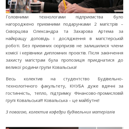
Головними технологами підприємства було
нагороджено приємними подарунками 2 магістрів –
Скворцова Олександра та Захарова Артема за
найкращу доповідь і дослідження в магістерській
роботі. Без приємних сюрпризів не залишилися члени
комісії і керівники дипломних проєктів. Після закінчення
захисту магістрам була пропозиція приєднатися до
великої родини групи Ковальська!
Весь колектив на студентство Будівельно-
технологічного факультету, КНУБА дуже вдячні за
гостинність, тепло, підтримку Фінансово-промисловій
групі Ковальська!!! Ковальська – це майбутнє!
З повагою, колектив кафедри будівельних матеріалів