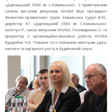
«Дарницький ЗЗБК ім. С.Ковальської». З привітальним
словом виступив випускник КНУБА Віце президент
Фінансово-промислової групи Ковальська Суруп В.Ю.,
директор АТ «Дарницький ЗЗБК ім. С.Ковальської»
Копотун Р., також випускник КНУБА, Пономаренко О. та
проректор з організаційно-виховної роботи КНУБА
Бурдейна Н.Б. Поважні гості побажали магістрам удачі,
наснаги та кар’єрного росту в будівельній галузі.