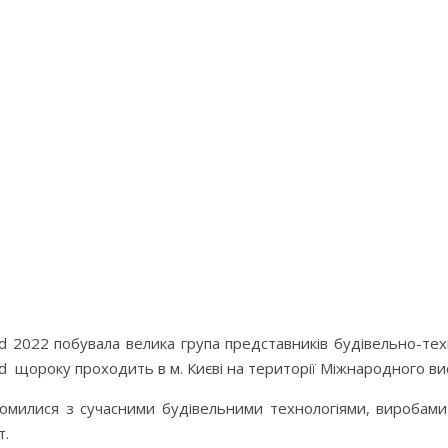
ld 2022 побувала велика група представників будівельно-тех
ld щороку проходить в м. Києві на території Міжнародного в
илися з сучасними будівельними технологіями, виробами і 
т.