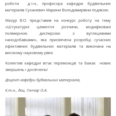
роботи д.т.н., професора кафедри будівельних
матеріалів Суханевич Марини Володимирівни подякою.
Мазур В.О. представив на конкурс роботу на тему
«Штукатурні цементні розчини, модифіковані
полімерною дисперсією з вуглецевими
нанодобавками», яка присвячена розробці сучасних
ефективних будівельних матеріалів та виконана на
високому науковому рівні.
Колектив кафедри вітає переможців та бажає нових
звершень і досягнень!
Доцент кафедри будівельних матеріалів,
К.т.н., доц. Гончар О.А.