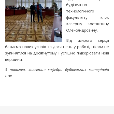
будівельно-
технологічного
факультету, к.т.н.
Каверіну Костянтину
Олександровичу.
Від щирого серця
бажаємо нових успіхів та досягнень у роботі, ніколи не
зупинятися на досягнутому і успішно підкорювати нові
вершини.
З повагою, колектив кафедри будівельних матеріалів
БТФ